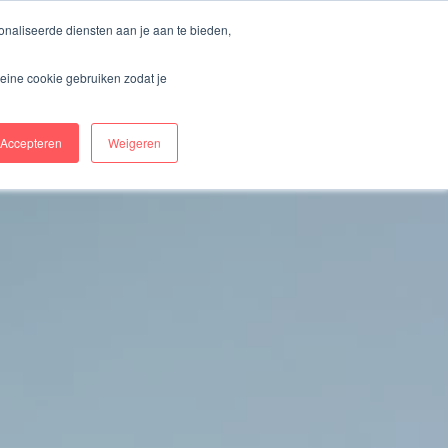
naliseerde diensten aan je aan te bieden,
ring
Over Ons
Kosten & aanbieders
eine cookie gebruiken zodat je
Begin met opstellen
Log in
Accepteren
Weigeren