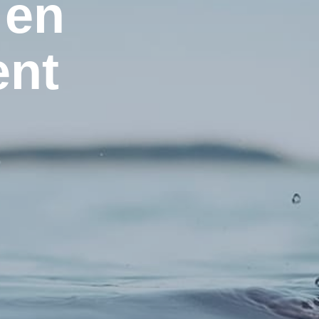
 en
nt