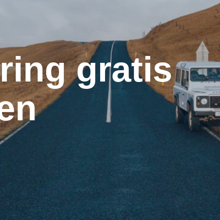
d
ring gratis
en