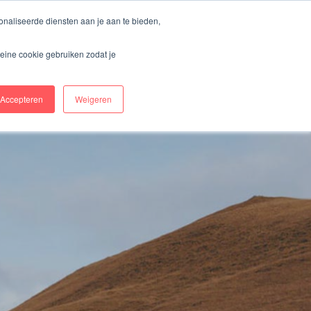
naliseerde diensten aan je aan te bieden,
ring
Over Ons
Kosten & aanbieders
eine cookie gebruiken zodat je
Begin met opstellen
Log in
Accepteren
Weigeren