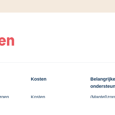
Kosten
Belangrijk
ondersteu
rgen
Kosten
(Mantel)zor
vragen
Notarieel
Vertegenwo
Levenstestament?