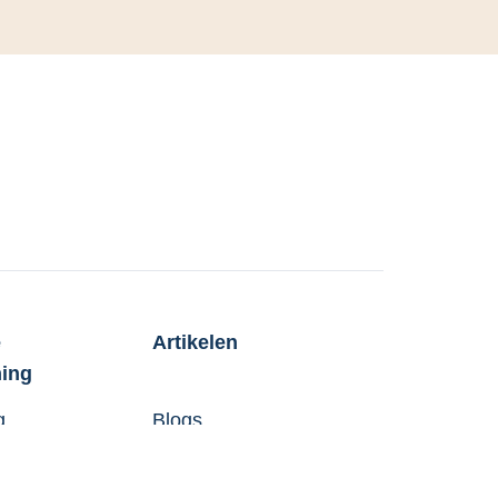
e
Artikelen
ning
g
Blogs
ordiger
Klantverhalen